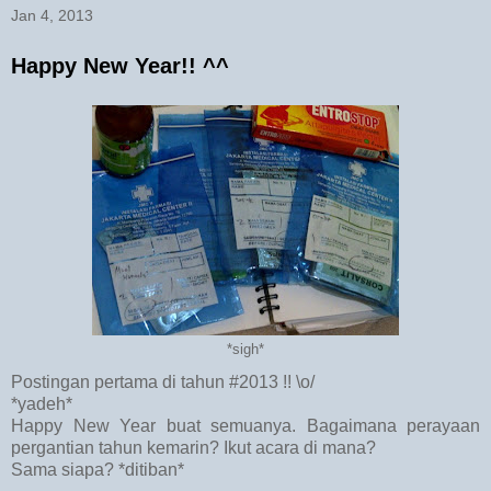
Jan 4, 2013
Happy New Year!! ^^
*sigh*
Postingan pertama di tahun #2013 !! \o/
*yadeh*
Happy New Year buat semuanya. Bagaimana perayaan
pergantian tahun kemarin? Ikut acara di mana?
Sama siapa? *ditiban*