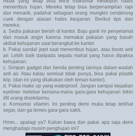
mbak yang tetap bisa kece maksimal meskipun habis
menembus hujan. Mereka tetap bisa berpenampilan rapi
dan menarik, padahal sebagian orang mungkin cenderung
cuek dengan alasan habis keujanan. Berikut tips dari
mereka:
a. Sedia pakaian bersih di kantor. Baju ganti ini penyelamat
dari masuk angin karena memakai pakaian yang basah
akibat kehujanan saat berangkat ke kantor.
b. Pakai sandal jepit saat menembus hujan, atau boots anti
air. Lebih baik daripada sepatu mahal yang harus dipaksa
kehujanan.
c. Simpan gadget dan benda penting lainnya dalam wadah
anti air. Atau kalau semisal tidak punya, bisa pakai plastik
klip. (dan ini yang dilakukan oleh teman kantor).
d. Pakai make up yang waterproof. Jangan sampai kejadian
eyeliner melebar kemana-mana gara-gara kehujanan bikin
ilfil orang disekitarmu.
e. Konsumsi vitamin. Ini penting demi muka tetap terlihat
segar, dan ga lemes gara-gara sakit.
Hmm... apalagi ya? Kalian bawa dan pakai apa saja demi
menghadapi musim penghujan ini?