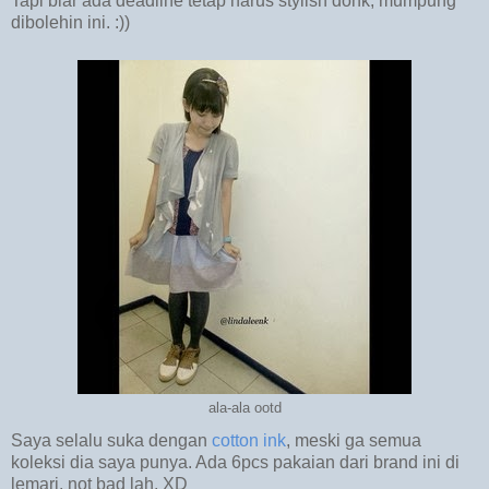
Tapi biar ada deadline tetap harus stylish donk, mumpung
dibolehin ini. :))
ala-ala ootd
Saya selalu suka dengan
cotton ink
, meski ga semua
koleksi dia saya punya. Ada 6pcs pakaian dari brand ini di
lemari, not bad lah. XD