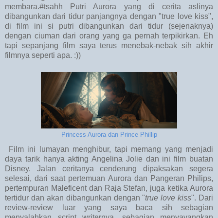
membara.#tsahh Putri Aurora yang di cerita aslinya
dibangunkan dari tidur panjangnya dengan "true love kiss",
di film ini si putri dibangunkan dari tidur (sejenaknya)
dengan ciuman dari orang yang ga pernah terpikirkan. Eh
tapi sepanjang film saya terus menebak-nebak sih akhir
filmnya seperti apa. :))
Princess Aurora dan Prince Phillip
Film ini lumayan menghibur, tapi memang yang menjadi
daya tarik hanya akting Angelina Jolie dan ini film buatan
Disney. Jalan ceritanya cenderung dipaksakan segera
selesai, dari saat pertemuan Aurora dan Pangeran Philips,
pertempuran Maleficent dan Raja Stefan, juga ketika Aurora
tertidur dan akan dibangunkan dengan "
true love kiss
". Dari
review-review luar yang saya baca sih sebagian
menyalahkan script writernya, sebagian menyayangkan