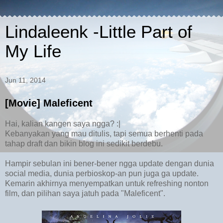
Lindaleenk -Little Part of
My Life
Jun 11, 2014
[Movie] Maleficent
Hai, kalian kangen saya ngga? :|
Kebanyakan yang mau ditulis, tapi semua berhenti pada
tahap draft dan bikin blog ini sedikit berdebu.
Hampir sebulan ini bener-bener ngga update dengan dunia
social media, dunia perbioskop-an pun juga ga update.
Kemarin akhirnya menyempatkan untuk refreshing nonton
film, dan pilihan saya jatuh pada "Maleficent".