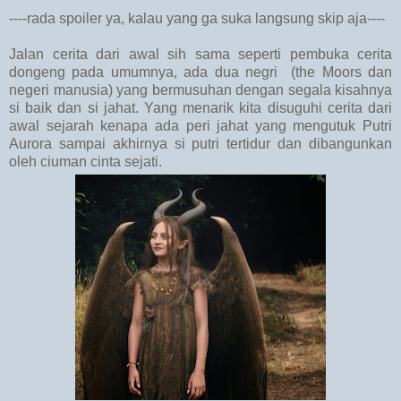
----rada spoiler ya, kalau yang ga suka langsung skip aja----
Jalan cerita dari awal sih sama seperti pembuka cerita
dongeng pada umumnya, ada dua negri (the Moors dan
negeri manusia) yang bermusuhan dengan segala kisahnya
si baik dan si jahat. Yang menarik kita disuguhi cerita dari
awal sejarah kenapa ada peri jahat yang mengutuk Putri
Aurora sampai akhirnya si putri tertidur dan dibangunkan
oleh ciuman cinta sejati.