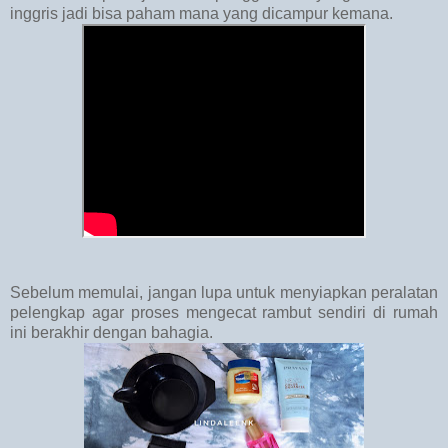
inggris jadi bisa paham mana yang dicampur kemana.
Sebelum memulai, jangan lupa untuk menyiapkan peralatan
pelengkap agar proses mengecat rambut sendiri di rumah
ini berakhir dengan bahagia.