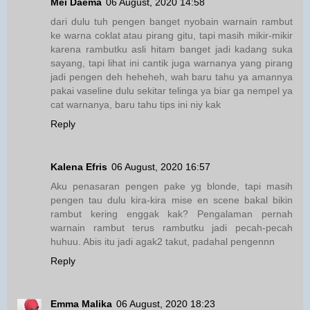
Mei Daema
06 August, 2020 14:58
dari dulu tuh pengen banget nyobain warnain rambut
ke warna coklat atau pirang gitu, tapi masih mikir-mikir
karena rambutku asli hitam banget jadi kadang suka
sayang, tapi lihat ini cantik juga warnanya yang pirang
jadi pengen deh heheheh, wah baru tahu ya amannya
pakai vaseline dulu sekitar telinga ya biar ga nempel ya
cat warnanya, baru tahu tips ini niy kak
Reply
Kalena Efris
06 August, 2020 16:57
Aku penasaran pengen pake yg blonde, tapi masih
pengen tau dulu kira-kira mise en scene bakal bikin
rambut kering enggak kak? Pengalaman pernah
warnain rambut terus rambutku jadi pecah-pecah
huhuu. Abis itu jadi agak2 takut, padahal pengennn
Reply
Emma Malika
06 August, 2020 18:23