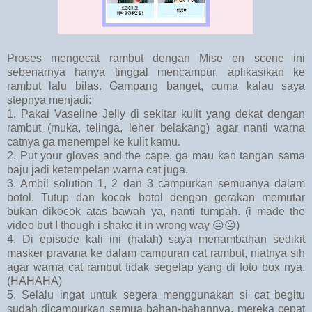
Proses mengecat rambut dengan Mise en scene ini
sebenarnya hanya tinggal mencampur, aplikasikan ke
rambut lalu bilas. Gampang banget, cuma kalau saya
stepnya menjadi:
1. Pakai Vaseline Jelly di sekitar kulit yang dekat dengan
rambut (muka, telinga, leher belakang) agar nanti warna
catnya ga menempel ke kulit kamu.
2. Put your gloves and the cape, ga mau kan tangan sama
baju jadi ketempelan warna cat juga.
3. Ambil solution 1, 2 dan 3 campurkan semuanya dalam
botol. Tutup dan kocok botol dengan gerakan memutar
bukan dikocok atas bawah ya, nanti tumpah. (i made the
video but I though i shake it in wrong way 😐😐)
4. Di episode kali ini (halah) saya menambahan sedikit
masker pravana ke dalam campuran cat rambut, niatnya sih
agar warna cat rambut tidak segelap yang di foto box nya.
(HAHAHA)
5. Selalu ingat untuk segera menggunakan si cat begitu
sudah dicampurkan semua bahan-bahannya, mereka cepat