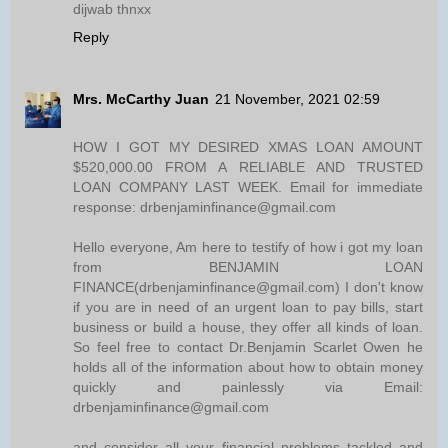
dijwab thnxx
Reply
Mrs. McCarthy Juan
21 November, 2021 02:59
HOW I GOT MY DESIRED XMAS LOAN AMOUNT
$520,000.00 FROM A RELIABLE AND TRUSTED
LOAN COMPANY LAST WEEK. Email for immediate
response: drbenjaminfinance@gmail.com
Hello everyone, Am here to testify of how i got my loan
from BENJAMIN LOAN
FINANCE(drbenjaminfinance@gmail.com) I don't know
if you are in need of an urgent loan to pay bills, start
business or build a house, they offer all kinds of loan.
So feel free to contact Dr.Benjamin Scarlet Owen he
holds all of the information about how to obtain money
quickly and painlessly via Email:
drbenjaminfinance@gmail.com
and consider all your financial problems tackled and