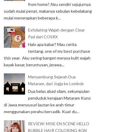
from home? Aku sendiri sejujurnya
sudah mulai penat, makanya sebulan kebelakang
mulai menerapkan beberapa k...
Exfoliating Wajah dengan Clear
Pad dari COSRX
Halo apa kabar? Mau cerita
tentang, one of my best purchase
this year. Aku sering banget merasa kulit wajah
kayak kasar, beruntusan, jerawa...
Menyambung Sejarah Dua
Mataram, dari Jogja ke Lombok
Dua belas abad silam, sekumpulan
penduduk kerajaan Mataram Kuno
di Jawa menyusuri lautan ke arah timur
menggunakan perahu bercadik. Kuat du...
REVIEW: MISE EN SCENE HELLO
BUBBLE HAIR COLORING 4GN