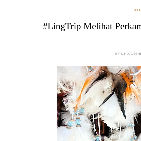
#L
#LingTrip Melihat Perka
BY LINDALEEN