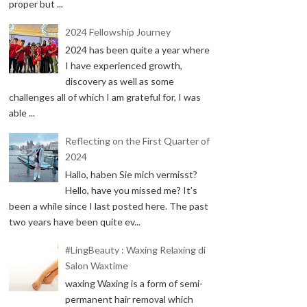
proper but ...
2024 Fellowship Journey
2024 has been quite a year where
I have experienced growth,
discovery as well as some
challenges all of which I am grateful for, I was
able ...
Reflecting on the First Quarter of
2024
Hallo, haben Sie mich vermisst?
Hello, have you missed me? It’s
been a while since I last posted here. The past
two years have been quite ev...
#LingBeauty : Waxing Relaxing di
Salon Waxtime
waxing Waxing is a form of semi-
permanent hair removal which