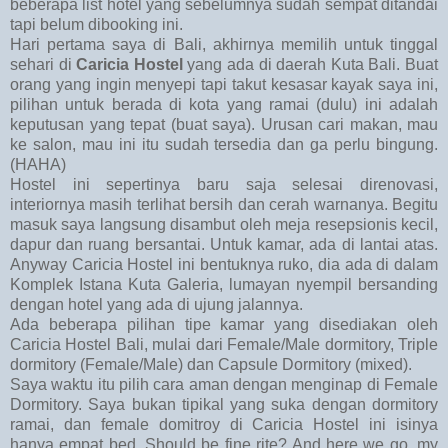
beberapa list hotel yang sebelumnya sudah sempat ditandai
tapi belum dibooking ini.
Hari pertama saya di Bali, akhirnya memilih untuk tinggal
sehari di
Caricia Hostel
yang ada di daerah Kuta Bali. Buat
orang yang ingin menyepi tapi takut kesasar kayak saya ini,
pilihan untuk berada di kota yang ramai (dulu) ini adalah
keputusan yang tepat (buat saya). Urusan cari makan, mau
ke salon, mau ini itu sudah tersedia dan ga perlu bingung.
(HAHA)
Hostel ini sepertinya baru saja selesai direnovasi,
interiornya masih terlihat bersih dan cerah warnanya. Begitu
masuk saya langsung disambut oleh meja resepsionis kecil,
dapur dan ruang bersantai. Untuk kamar, ada di lantai atas.
Anyway Caricia Hostel ini bentuknya ruko, dia ada di dalam
Komplek Istana Kuta Galeria, lumayan nyempil bersanding
dengan hotel yang ada di ujung jalannya.
Ada beberapa pilihan tipe kamar yang disediakan oleh
Caricia Hostel Bali, mulai dari Female/Male dormitory, Triple
dormitory (Female/Male) dan Capsule Dormitory (mixed).
Saya waktu itu pilih cara aman dengan menginap di Female
Dormitory. Saya bukan tipikal yang suka dengan dormitory
ramai, dan female domitroy di Caricia Hostel ini isinya
hanya empat bed. Should be fine rite? And here we go, my