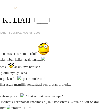
CURHAT
 KULIAH +___+
ENK - TUESDAY, MAY 05, 2009
ua trimester pertama...(doh)
telah libur kuliah agak lama...
acak..
anak2 nya berubah....
g dulu nya ga kenal..
n ga kenal..
*panik mode on*
haruskan memilih konsentrasi penjurusan profesi...
ntrasi profesi
*doakan otak saya mampu*
 Berbasis Tekhnologi Informasi* , lalu konsentrasi kedua *Audit Sektor
lik*
*mikir...+_+*