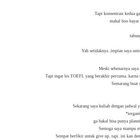
Tapi konsentrasi kedua ga
mahal boo bayar
tabun
Yah setidaknya..impian saya untu
Meski sebenarnya saya m
Tapi ingat les TOEFL yang berakhir percuma..karna 
Semarang buat 
Sekarang saya kuliah dengan jadwal ya
*tergan
ga bakal bisa punya plann
Semoga saya mampu mel
Sempat berfikir untuk give up..tapi..ini kan d