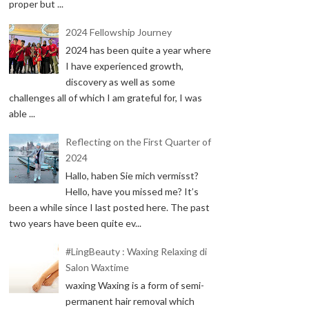
proper but ...
2024 Fellowship Journey
2024 has been quite a year where
I have experienced growth,
discovery as well as some
challenges all of which I am grateful for, I was
able ...
Reflecting on the First Quarter of
2024
Hallo, haben Sie mich vermisst?
Hello, have you missed me? It’s
been a while since I last posted here. The past
two years have been quite ev...
#LingBeauty : Waxing Relaxing di
#LINGTRIP
Salon Waxtime
MENGHABISKAN KUOTA
#LINGTRIP STAYCATION
waxing Waxing is a form of semi-
100 GB...
DI ROYAL KUNIN...
permanent hair removal which