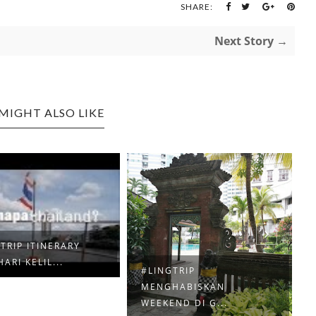
SHARE:
Next Story →
MIGHT ALSO LIKE
TRIP ITINERARY
HARI KELIL...
#LINGTRIP
MENGHABISKAN
WEEKEND DI G...