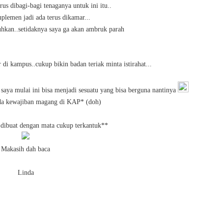
us dibagi-bagi tenaganya untuk ini itu..
uplemen jadi ada terus dikamar...
uhkan..setidaknya saya ga akan ambruk parah
r di kampus..cukup bikin badan teriak minta istirahat...
 saya mulai ini bisa menjadi sesuatu yang bisa berguna nantinya
ada kewajiban magang di KAP* (doh)
i dibuat dengan mata cukup terkantuk**
Makasih dah baca
Linda