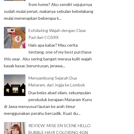
from home? Aku sendiri sejujurnya
sudah mulai penat, makanya sebulan kebelakang
mulai menerapkan beberapa k...
Exfoliating Wajah dengan Clear
Pad dari COSRX
Halo apa kabar? Mau cerita
tentang, one of my best purchase
this year. Aku sering banget merasa kulit wajah
kayak kasar, beruntusan, jerawa...
Menyambung Sejarah Dua
Mataram, dari Jogja ke Lombok
Dua belas abad silam, sekumpulan
penduduk kerajaan Mataram Kuno
di Jawa menyusuri lautan ke arah timur
menggunakan perahu bercadik. Kuat du...
REVIEW: MISE EN SCENE HELLO
BUBBLE HAIR COLORING 4GN