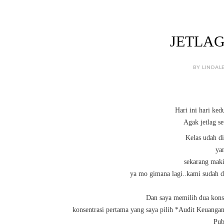
JETLAG
BY LINDALE
Hari ini hari ked
Agak jetlag se
Kelas udah di
yan
sekarang maki
ya mo gimana lagi..kami sudah di
Dan saya memilih dua konse
konsentrasi pertama yang saya pilih *Audit Keuangan
Pub