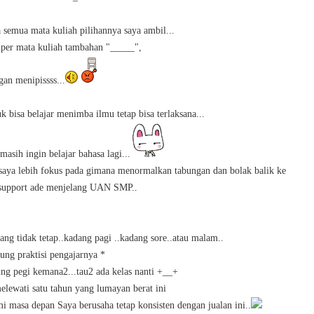
 semua mata kuliah pilihannya saya ambil...
 per mata kuliah tambahan "_____",
gan menipissss...
k bisa belajar menimba ilmu tetap bisa terlaksana...
asih ingin belajar bahasa lagi...
saya lebih fokus pada gimana menormalkan tabungan dan bolak balik ke
support ade menjelang UAN SMP..
ng tidak tetap..kadang pagi ..kadang sore..atau malam..
tung praktisi pengajarnya *
ing pegi kemana2...tau2 ada kelas nanti +__+
ewati satu tahun yang lumayan berat ini
emi masa depan
Saya berusaha tetap konsisten dengan jualan ini..