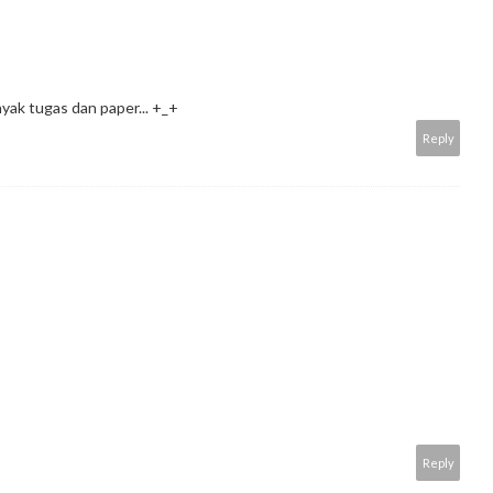
ak tugas dan paper... +_+
Reply
Reply