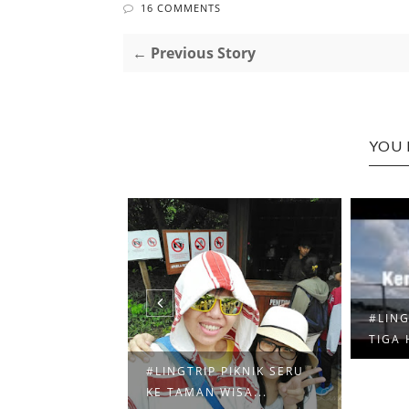
16 COMMENTS
← Previous Story
YOU 
#LING
TIGA 
KELILING
#LINGTRIP PIKNIK SERU
 DENGAN...
KE TAMAN WISA...