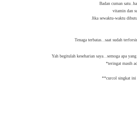
Badan cuman satu..har
vitamin dan s
Jika sewaktu-waktu dibut
Tenaga terbatas...saat sudah terforsi
Yah begitulah keseharian saya...semoga apa yang
*teringat masih 
**curcol singkat in